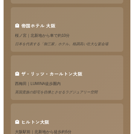
🏨 帝国ホテル 大阪
桜ノ宮｜北新地から車で約10分
日本を代表する「御三家」ホテル。格調高い壮大な宴会場
🏨 ザ・リッツ・カールトン大阪
西梅田｜LUMINA徒歩圏内
英国貴族の邸宅を彷彿とさせるラグジュアリー空間
🏨 ヒルトン大阪
大阪駅前｜北新地から徒歩約5分