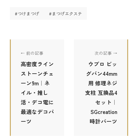
#つけまつげ
#まつげエクステ
← 前の記事
次の記事 →
高密度ライン
ウブロ ビッ
ストーンチェ
グバン44mm
ーン9m｜ネ
用 修理ネジ
イル・推し
支柱 互換品4
活・デコ電に
セット｜
最適なデコパ
SGcreation
ーツ
時計パーツ