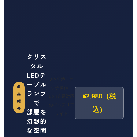
クリス
タル
LEDテ
3色切替・タ
ーブル
商
ッチ操作・
ランプ
品
¥2,980（税
USB充電対応
で
紹
のインテリア
込）
介
部屋を
ライト
幻想的
な空間