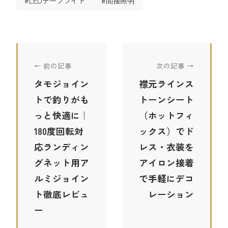
#LEDテープライト
#間接照明
← 前の記事
次の記事 →
タモジョイン
襟元ラインス
トで釣りがも
トーンシート
っと快適に｜
（ホットフィ
180度回転対
ックス）でド
応ランディン
レス・衣装を
グネット用ア
アイロン接着
ルミジョイン
で手軽にデコ
ト徹底レビュ
レーション
ー