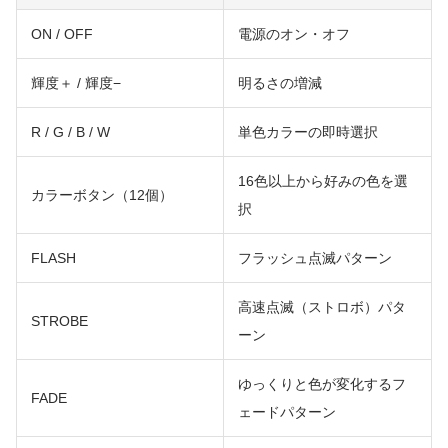
ON / OFF
電源のオン・オフ
輝度＋ / 輝度−
明るさの増減
R / G / B / W
単色カラーの即時選択
16色以上から好みの色を選
カラーボタン（12個）
択
FLASH
フラッシュ点滅パターン
高速点滅（ストロボ）パタ
STROBE
ーン
ゆっくりと色が変化するフ
FADE
ェードパターン