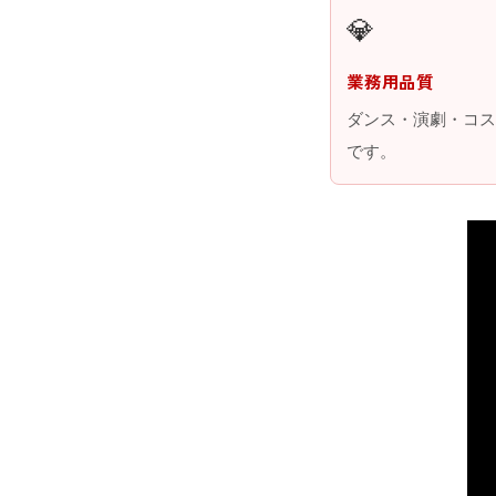
💎
業務用品質
ダンス・演劇・コス
です。