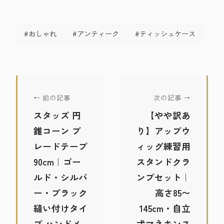
#おしゃれ
#アンティーク
#ティッシュケース
← 前の記事
次の記事 →
スタッズ 円
【やや訳あ
錐コーン ブ
り】アップウ
レードテープ
ィッグ練習用
90cm｜ゴー
スタンドクラ
ルド・シルバ
ンプセット｜
ー・ブラック
高さ85〜
縫い付けタイ
145cm・自立
プ ハンドメ
式マネキンス