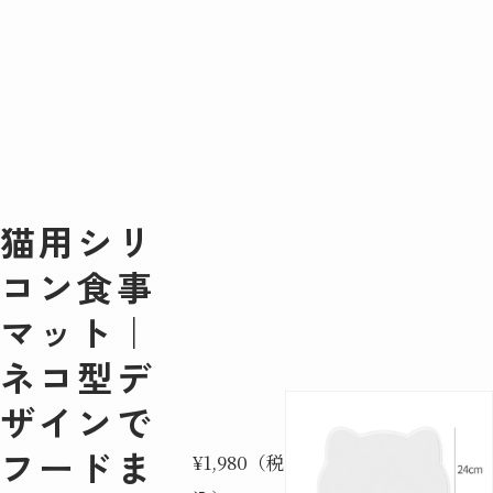
猫用シリ
コン食事
マット｜
ネコ型デ
ザインで
フードま
¥1,980（税