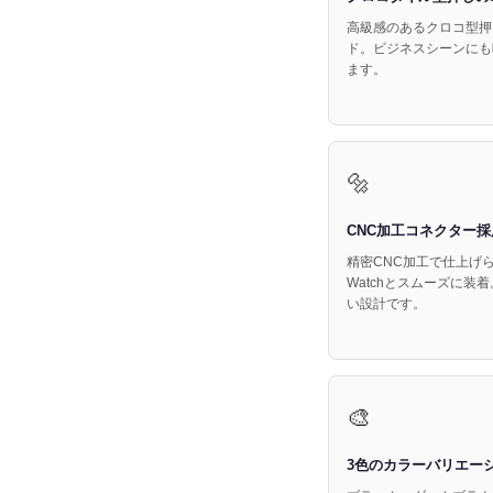
高級感のあるクロコ型押
ド。ビジネスシーンにも
ます。
🔩
CNC加工コネクター採
精密CNC加工で仕上げら
Watchとスムーズに
い設計です。
🎨
3色のカラーバリエー