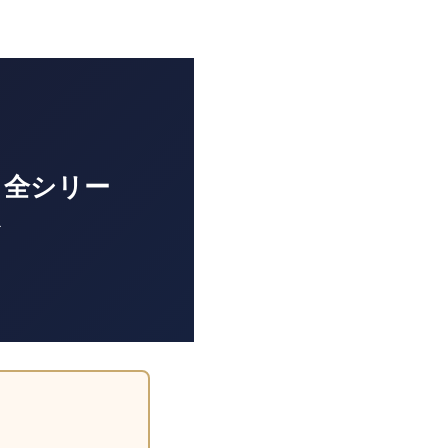
ド｜全シリー
を