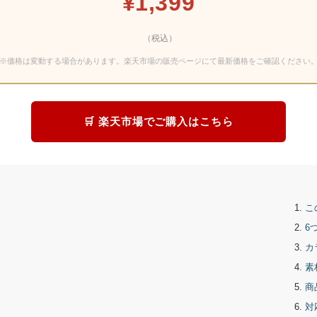
¥1,399
（税込）
※価格は変動する場合があります。楽天市場の販売ページにて最新価格をご確認ください
🛒 楽天市場でご購入はこちら
こ
6
カ
素
商
対