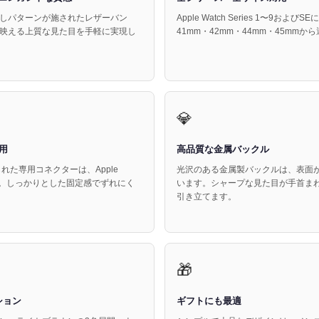
しパターンが施されたレザーバン
Apple Watch Series 1〜9および
映える上質な見た目を手軽に実現し
41mm・42mm・44mm・45mmか
💎
用
高品質な金属バックル
れた専用コネクターは、Apple
光沢のある金属製バックルは、表面
装着。しっかりとした固定感でずれにく
います。シャープな見た目が手首ま
引き立てます。
🎁
ション
ギフトにも最適