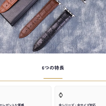
6つの特長
⌚
エレガントな質感
全シリーズ・全サイズ対応