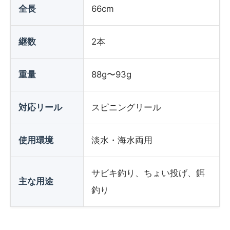
全長
66cm
継数
2本
重量
88g〜93g
対応リール
スピニングリール
使用環境
淡水・海水両用
サビキ釣り、ちょい投げ、餌
主な用途
釣り