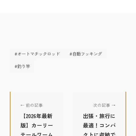
#オートマチックロッド
#自動フッキング
#釣り竿
← 前の記事
次の記事 →
【2026年最新
出張・旅行に
版】カーリー
最適！コンパ
テールワーム
クトに収納で